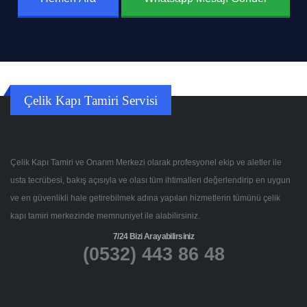
Çelik Kapı Tamiri Servisi
Çelik Kapı Tamiri ve Onarım Merkezi olarak profesyonel ekip ve aletler ile
usta tecrübesi, bakış açısıyla ve olası tüm ihtimalleri değerlendirip en uygun
ve en güvenlikli hale getirebilmek adına yapılan hizmetlerin tümünü çelik
kapı tamiri merkezinde memnuniyet ile alabilirsiniz.
7/24 Bizi Arayabilirsiniz
(0532) 443 86 48