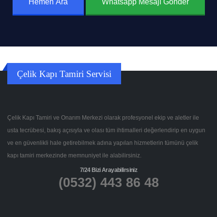
Hemen Ara
Whatsapp Mesajı Gönder
Çelik Kapı Tamiri Servisi
Çelik Kapı Tamiri ve Onarım Merkezi olarak profesyonel ekip ve aletler ile
usta tecrübesi, bakış açısıyla ve olası tüm ihtimalleri değerlendirip en uygun
ve en güvenlikli hale getirebilmek adına yapılan hizmetlerin tümünü çelik
kapı tamiri merkezinde memnuniyet ile alabilirsiniz.
7/24 Bizi Arayabilirsiniz
(0532) 443 86 48