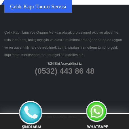
Çelik Kapı Tamiri Servisi
Çelik Kapı Tamiri ve Onarım Merkezi olarak profesyonel ekip ve aletler ile
usta tecrübesi, bakış açısıyla ve olası tüm ihtimalleri değerlendirip en uygun
ve en güvenlikli hale getirebilmek adına yapılan hizmetlerin tümünü çelik
kapı tamiri merkezinde memnuniyet ile alabilirsiniz.
7/24 Bizi Arayabilirsiniz
(0532) 443 86 48
Bu Site © Ümit Muratoğlu İmzası Taşımaktadır.