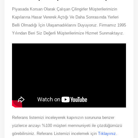
Piyasada Korsan Olarak Çalışan Çilingirler Müşterilerimizin
Kapılarına Hasar Vererek Açtığı Ve Daha Sonrasında Yerleri
Belli Olmadığı İçin Ulaşamadıklarını Duyuyoruz. Firmamız 1995
Yılından Beri Siz Değerli Müşterilerimize Hizmet Sunmaktayız.
Referans listemizi inceleyerek kapınızın sorununa benzer
yüzlerce arızayı %100 müşteri memnuniyeti ile çözdüğümüzü
görebilirsiniz. Referans Listemizi incelemek için
Tıklayınız.